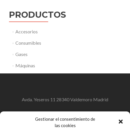
PRODUCTOS
Accesorios
Consumibles
Gases
Máquinas
Avda. Yeseros 11 28340 Valdemoro Madrid
soldaman@soldaman.com
Gestionar el consentimiento de
las cookies