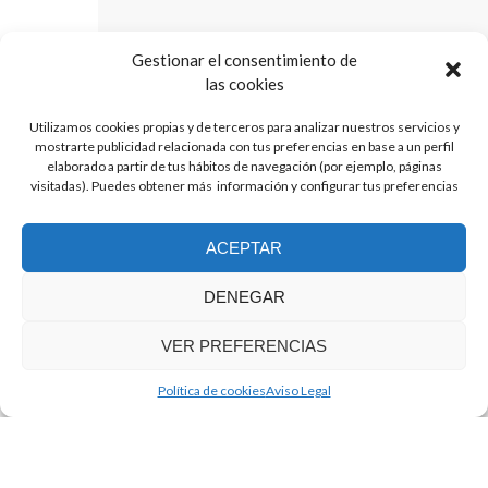
*
Nombre:
Gestionar el consentimiento de
las cookies
Utilizamos cookies propias y de terceros para analizar nuestros servicios y
*
E-mail:
mostrarte publicidad relacionada con tus preferencias en base a un perfil
elaborado a partir de tus hábitos de navegación (por ejemplo, páginas
visitadas). Puedes obtener más información y configurar tus preferencias
*
Mensaje
ACEPTAR
DENEGAR
VER PREFERENCIAS
.
Política de cookies
Aviso Legal