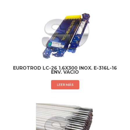
EUROTROD LC-26 1.6X300 INOX. E-316L-16
ENV. VACIO
LEER MÁS