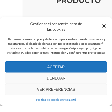
PRODUCTO
*
Nombre:
Gestionar el consentimiento de
las cookies
Utilizamos cookies propias y de terceros para analizar nuestros servicios y
*
E-mail:
mostrarte publicidad relacionada con tus preferencias en base a un perfil
elaborado a partir de tus hábitos de navegación (por ejemplo, páginas
visitadas). Puedes obtener más información y configurar tus preferencias
*
Mensaje
ACEPTAR
DENEGAR
VER PREFERENCIAS
.
Política de cookies
Aviso Legal