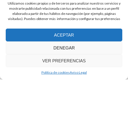
Utilizamos cookies propias y de terceros para analizar nuestros servicios y
*
E-mail:
mostrarte publicidad relacionada con tus preferencias en base a un perfil
elaborado a partir de tus hábitos de navegación (por ejemplo, páginas
visitadas). Puedes obtener más información y configurar tus preferencias
*
Mensaje
ACEPTAR
DENEGAR
VER PREFERENCIAS
.
Política de cookies
Aviso Legal
*
He leído y acepto la
política de privacidad
Sí
PEDIR INFOR