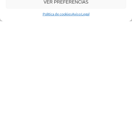
VER PREFERENCIAS
.
Política de cookies
Aviso Legal
*
He leído y acepto la
política de privacidad
Sí
PEDIR INFOR
Avda. Yeseros 11 28340 Valdemoro Madrid
soldaman@soldaman.com