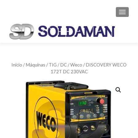
CAMBI
Inicio
/
Máquinas
/
TIG
/
DC
/
Weco
/ DISCOVERY WECO
172T DC 230VAC